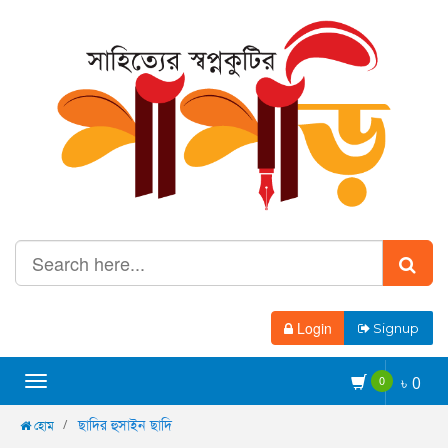
Login
Signup
Toggle
0
৳
0
navigation
ছাদির হুসাইন ছাদি
হোম